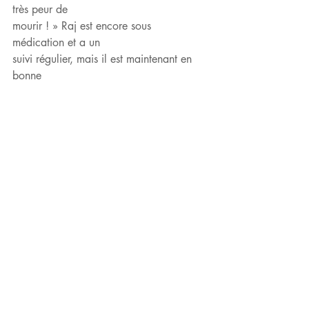
très peur de
mourir ! » Raj est encore sous 
médication et a un
suivi régulier, mais il est maintenant en 
bonne
voie de guérison et a même pu terminer 
son
année scolaire… on line ! comme la 
plupart de
ses camarades.
Posts récents
Voir tout