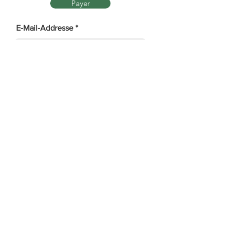
Payer
E-Mail-Addresse
Erzählen Sie uns, wie Sie von uns
erfahren haben:
Kalkutta Hope Foundation - Ch. De la Biole 1 -