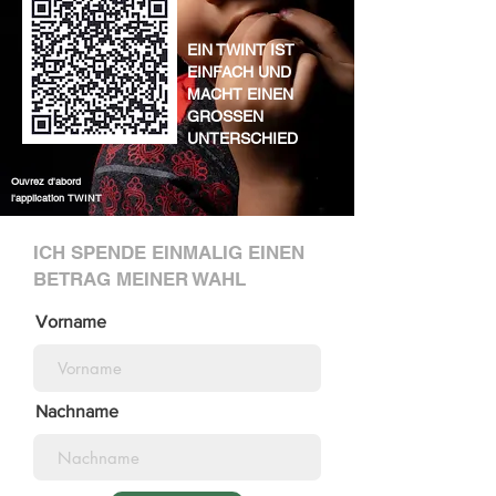
EIN TWINT IST
EINFACH UND
MACHT EINEN
GROSSEN
UNTERSCHIED
Ouvrez d'abord
l'application TWINT
ICH SPENDE EINMALIG EINEN
BETRAG MEINER WAHL
Vorname
Nachname