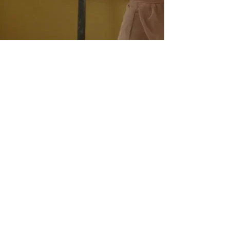
PARRAINAGE
Parrainer un enfant c'est
lui
permettre
de sortir du cercle de
la misère en lui
offrant un avenir.
SAVOIR PLUS